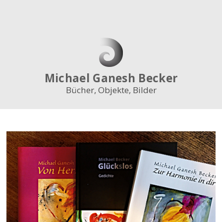
Bücher
Objekte
Fotos
Malerei
Papagei
Vita
Michael Ganesh Becker
Kontakt
Bücher, Objekte, Bilder
Shop